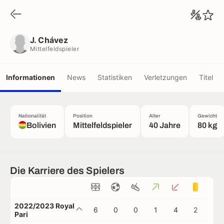
J. Chávez
Mittelfeldspieler
J. Chávez
Mittelfeldspieler
Informationen
News
Statistiken
Verletzungen
Titel
Nationalität
Position
Alter
Gewicht
Bolivien
Mittelfeldspieler
40 Jahre
80 kg
Die Karriere des Spielers
2022/2023 Royal
6
0
0
1
4
2
0
Pari