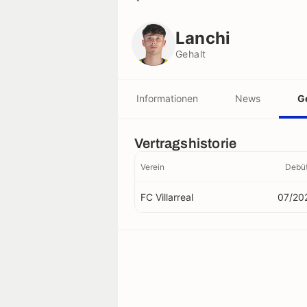
Lanchi
Gehalt
Lanchi
Gehalt
Informationen
News
G
Vertragshistorie
Verein
Debü
FC Villarreal
07/20