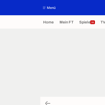
Menü
Home
Mein FT
Spiele
T
35