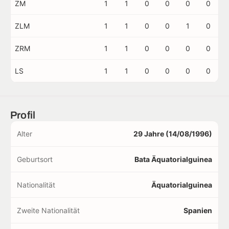
ZM
1
1
0
0
0
0
ZLM
1
1
0
0
1
0
ZRM
1
1
0
0
0
0
LS
1
1
0
0
0
0
Profil
Alter
29 Jahre (14/08/1996)
Geburtsort
Bata Äquatorialguinea
Nationalität
Äquatorialguinea
Zweite Nationalität
Spanien