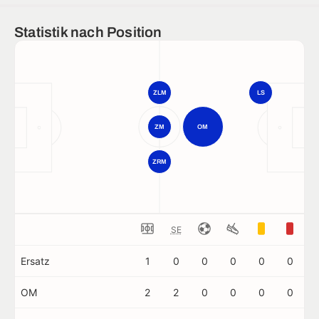
Statistik nach Position
ZLM
LS
ZM
OM
ZRM
SE
Ersatz
1
0
0
0
0
0
OM
2
2
0
0
0
0