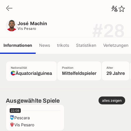
José Machín
Vis Pesaro
José Machín
#28
Vis Pesaro
Informationen
News
trikots
Statistiken
Verletzungen
Nationalität
Position
Alter
Äquatorialguinea
Mittelfeldspieler
29 Jahre
Ausgewählte Spiele
alles zeigen
22/08
Pescara
Vis Pesaro