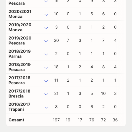
19
2
0
9
3
3
0
Pescara
2020/2021
10
0
1
5
6
0
0
Monza
2019/2020
3
0
0
1
2
0
0
Monza
2019/2020
20
7
3
1
7
4
0
Pescara
2018/2019
2
0
1
1
1
0
0
Parma
2018/2019
18
1
2
4
8
4
0
Pescara
2017/2018
11
2
1
2
1
1
0
Pescara
2017/2018
21
1
3
5
10
3
0
Brescia
2016/2017
8
0
0
6
2
0
0
Trapani
Gesamt
197
19
17
76
72
36
0