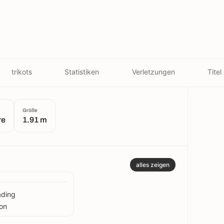
trikots
Statistiken
Verletzungen
Titel
Größe
re
1.91 m
alles zeigen
ading
on