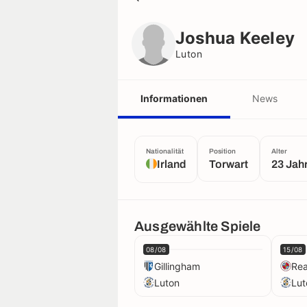
Joshua Keeley
Luton
Joshua Keeley
Luton
Informationen
News
Nationalität
Position
Alter
Irland
Torwart
23 Jah
Ausgewählte Spiele
08/08
15/08
Gillingham
Re
Luton
Lut