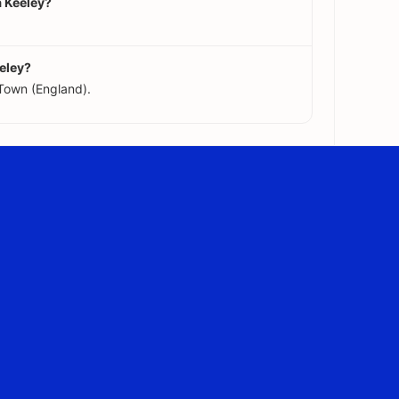
a Keeley?
eley?
Town (England).