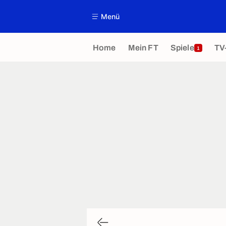
Menü
Home
Mein FT
Spiele
TV
1