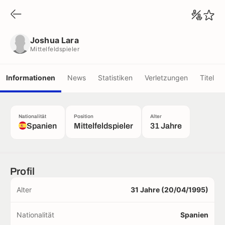
Joshua Lara
Mittelfeldspieler
Joshua Lara
Mittelfeldspieler
Informationen
News
Statistiken
Verletzungen
Titel
Nationalität
Position
Alter
Spanien
Mittelfeldspieler
31 Jahre
Profil
Alter
31 Jahre (20/04/1995)
Nationalität
Spanien