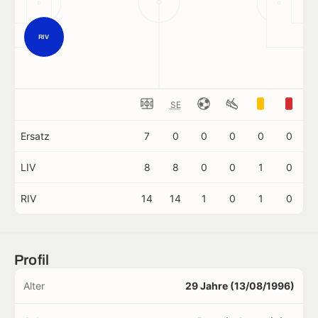
RIV
SE
Ersatz
7
0
0
0
0
0
LIV
8
8
0
0
1
0
RIV
14
14
1
0
1
0
Profil
Alter
29 Jahre (13/08/1996)