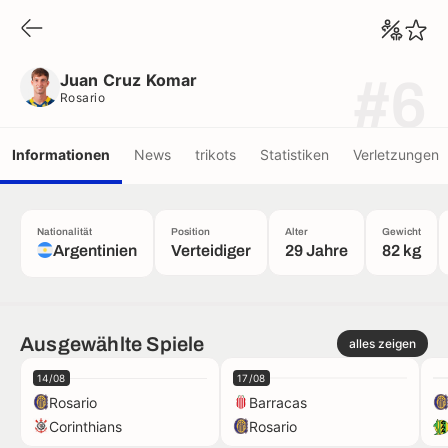
Juan Cruz Komar
Rosario
Juan Cruz Komar
#6
Rosario
Informationen
News
trikots
Statistiken
Verletzungen
Nationalität
Position
Alter
Gewicht
Argentinien
Verteidiger
29 Jahre
82 kg
Ausgewählte Spiele
alles zeigen
14/08
17/08
Rosario
Barracas
Corinthians
Rosario