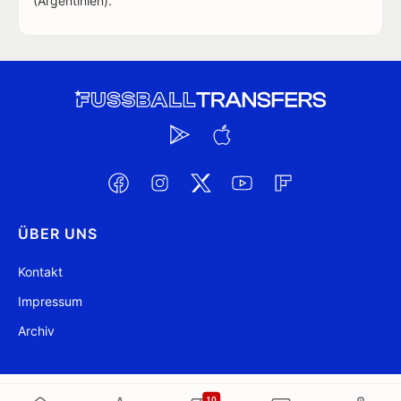
(Argentinien).
ÜBER UNS
Kontakt
Impressum
Archiv
@ FussballTransfers.com 2009-2026
Aktualisiert 13:18
10