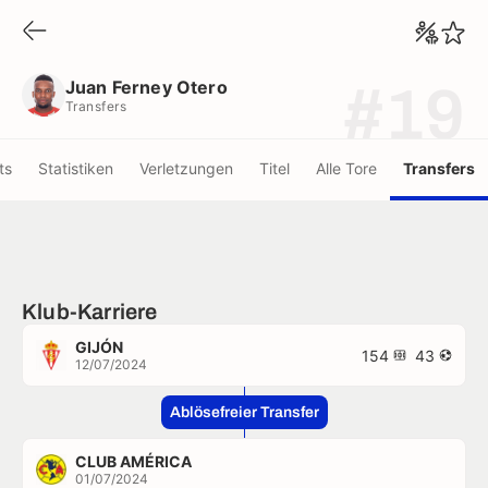
Juan Ferney Otero
Transfers
Juan Ferney Otero
#19
Transfers
ts
Statistiken
Verletzungen
Titel
Alle Tore
Transfers
Klub-Karriere
GIJÓN
154
43
12/07/2024
Ablösefreier Transfer
CLUB AMÉRICA
01/07/2024