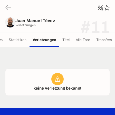
Juan Manuel Tévez
Verletzungen
Juan Manuel Tévez
#11
Verletzungen
ws
Statistiken
Verletzungen
Titel
Alle Tore
Transfers
keine Verletzung bekannt