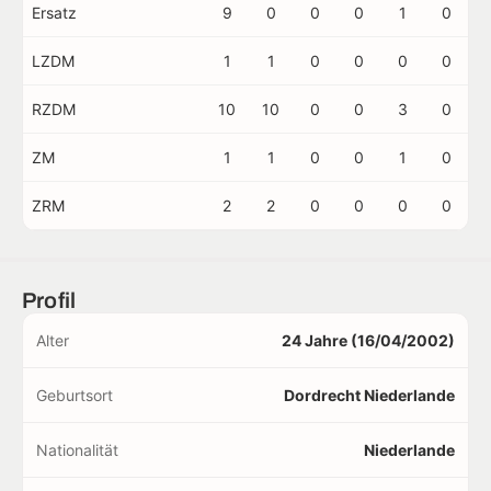
Ersatz
9
0
0
0
1
0
LZDM
1
1
0
0
0
0
RZDM
10
10
0
0
3
0
ZM
1
1
0
0
1
0
ZRM
2
2
0
0
0
0
Profil
Alter
24 Jahre (16/04/2002)
Geburtsort
Dordrecht Niederlande
Nationalität
Niederlande