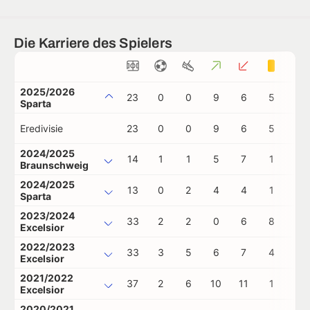
Die Karriere des Spielers
2025/2026
23
0
0
9
6
5
0
Sparta
Eredivisie
23
0
0
9
6
5
0
2024/2025
14
1
1
5
7
1
0
Braunschweig
2024/2025
13
0
2
4
4
1
0
Sparta
2023/2024
33
2
2
0
6
8
0
Excelsior
2022/2023
33
3
5
6
7
4
0
Excelsior
2021/2022
37
2
6
10
11
1
0
Excelsior
2020/2021