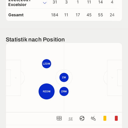
31
3
1
11
14
4
1
Excelsior
Gesamt
184
11
17
45
55
24
1
Statistik nach Position
LZDM
ZM
RZDM
ZRM
SE