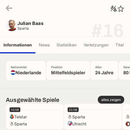
Julian Baas
Sparta
Julian Baas
#16
Sparta
Informationen
News
Statistiken
Verletzungen
Titel
Nationalität
Position
Alter
Gewi
Niederlande
Mittelfeldspieler
24 Jahre
80
Ausgewählte Spiele
alles zeigen
14/08
22/08
Telstar
Sparta
Sparta
Utrecht