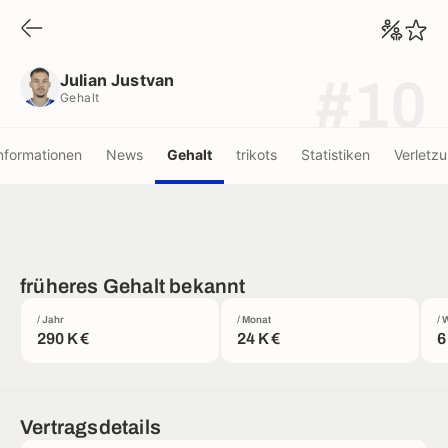
Julian Justvan
Gehalt
Julian Justvan
#10
Gehalt
nformationen
News
Gehalt
trikots
Statistiken
Verletz
früheres Gehalt bekannt
/ Jahr
/ Monat
/ 
290 K €
24 K €
6
Vertragsdetails