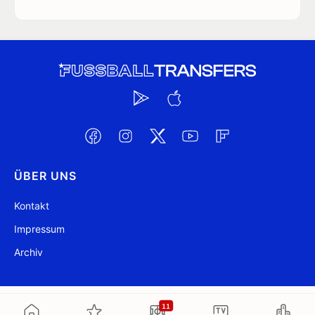
ÜBER UNS
Kontakt
Impressum
Archiv
@ FussballTransfers.com 2009-2026
Aktualisiert 14:31
11