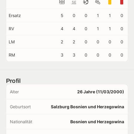
SE
Ersatz
5
0
0
1
1
0
RV
4
4
0
1
1
0
LM
2
2
0
0
0
0
RM
3
3
0
0
0
0
Profil
Alter
26 Jahre (11/03/2000)
Geburtsort
Salzburg Bosnien und Herzegowina
Nationalität
Bosnien und Herzegowina