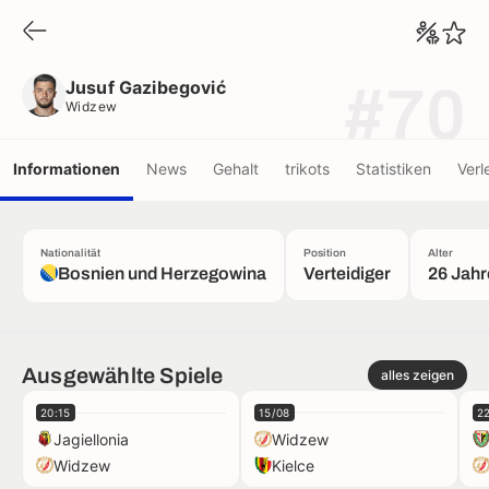
Jusuf Gazibegović
Widzew
Jusuf Gazibegović
#70
Widzew
Informationen
News
Gehalt
trikots
Statistiken
Verl
Nationalität
Position
Alter
Bosnien und Herzegowina
Verteidiger
26 Jahr
Ausgewählte Spiele
alles zeigen
20:15
15/08
2
Jagiellonia
Widzew
Widzew
Kielce