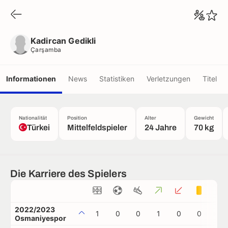
Kadircan Gedikli
Çarşamba
Kadircan Gedikli
Çarşamba
Informationen
News
Statistiken
Verletzungen
Titel
Nationalität
Position
Alter
Gewicht
Türkei
Mittelfeldspieler
24 Jahre
70 kg
Die Karriere des Spielers
2022/2023
1
0
0
1
0
0
0
Osmaniyespor