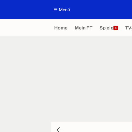
Menü
Home
Mein FT
Spiele
TV
8