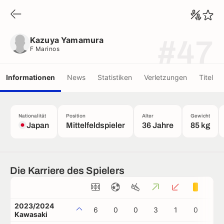
Kazuya Yamamura
F Marinos
Kazuya Yamamura
#47
F Marinos
Informationen
News
Statistiken
Verletzungen
Titel
Nationalität
Position
Alter
Gewicht
Japan
Mittelfeldspieler
36 Jahre
85 kg
Die Karriere des Spielers
2023/2024
6
0
0
3
1
0
1
Kawasaki