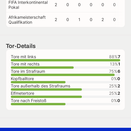
FIFA Interkontinental
2
0
0
0
0
0
0
Pokal
Afrikameisterschaft
2
0
1
0
2
0
0
Qualifikation
Tor-Details
Tore mit links
88%
7
Tore mit rechts
13%
1
Tore im Strafraum
75%
6
Kopfballtore
0%
0
Tore außerhalb des Strafraums
25%
2
Elfmetertore
25%
2
Tore nach Freistoß
0%
0