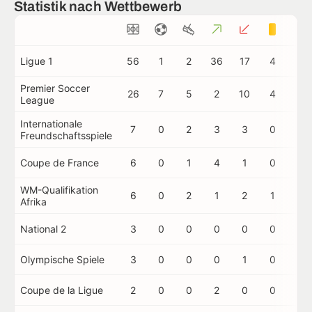
Statistik nach Wettbewerb
Ligue 1
56
1
2
36
17
4
0
Premier Soccer
26
7
5
2
10
4
0
League
Internationale
7
0
2
3
3
0
0
Freundschaftsspiele
Coupe de France
6
0
1
4
1
0
0
WM-Qualifikation
6
0
2
1
2
1
0
Afrika
National 2
3
0
0
0
0
0
0
Olympische Spiele
3
0
0
0
1
0
0
Coupe de la Ligue
2
0
0
2
0
0
0