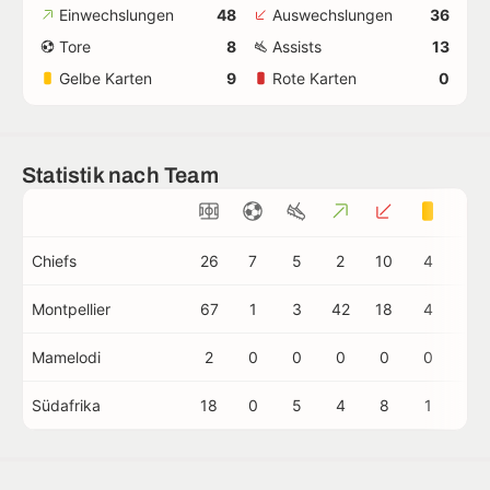
Einwechslungen
48
Auswechslungen
36
Tore
8
Assists
13
Gelbe Karten
9
Rote Karten
0
Statistik nach Team
Chiefs
26
7
5
2
10
4
0
Montpellier
67
1
3
42
18
4
0
Mamelodi
2
0
0
0
0
0
0
Südafrika
18
0
5
4
8
1
0