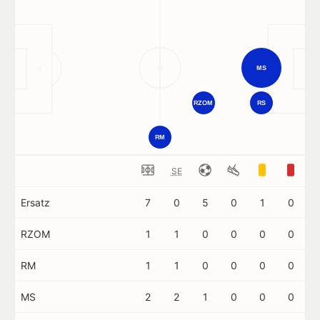
MS
RZOM
RS
RM
SE
Ersatz
7
0
5
0
1
0
RZOM
1
1
0
0
0
0
RM
1
1
0
0
0
0
MS
2
2
1
0
0
0