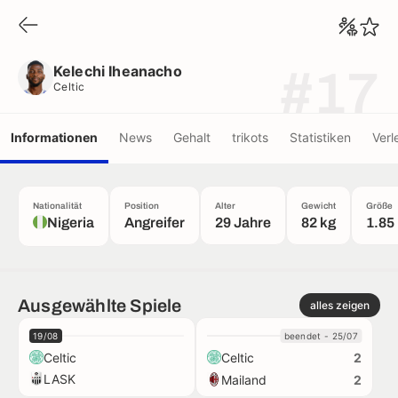
Kelechi Iheanacho
Celtic
Kelechi Iheanacho
#17
Celtic
Informationen
News
Gehalt
trikots
Statistiken
Verl
Nationalität
Position
Alter
Gewicht
Größe
Nigeria
Angreifer
29 Jahre
82 kg
1.85
Ausgewählte Spiele
alles zeigen
19/08
beendet - 25/07
Celtic
Celtic
2
LASK
Mailand
2