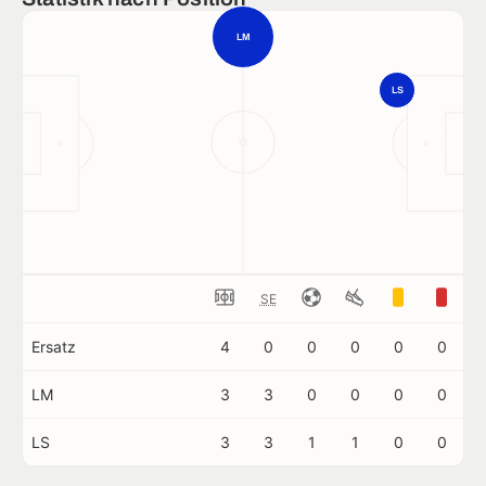
LM
LS
SE
Ersatz
4
0
0
0
0
0
LM
3
3
0
0
0
0
LS
3
3
1
1
0
0