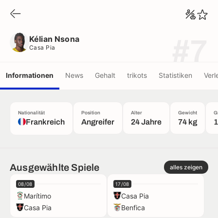
Kélian Nsona
Casa Pia
Kélian Nsona
#7
Casa Pia
Informationen
News
Gehalt
trikots
Statistiken
Verl
Nationalität
Position
Alter
Gewicht
G
Frankreich
Angreifer
24 Jahre
74 kg
1
Ausgewählte Spiele
alles zeigen
08/08
17/08
Marítimo
Casa Pia
Casa Pia
Benfica