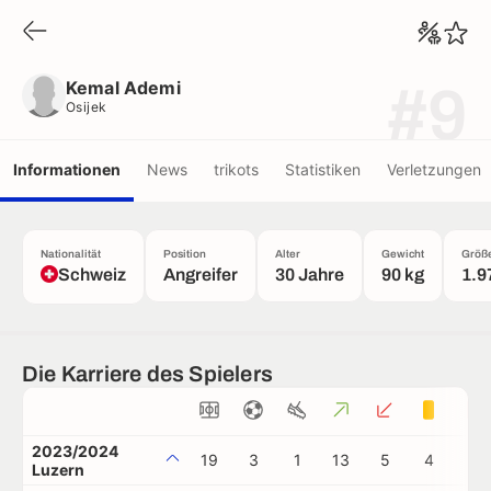
Kemal Ademi
Osijek
Kemal Ademi
#9
Osijek
Informationen
News
trikots
Statistiken
Verletzungen
Nationalität
Position
Alter
Gewicht
Größ
Schweiz
Angreifer
30 Jahre
90 kg
1.9
Die Karriere des Spielers
2023/2024
19
3
1
13
5
4
0
Luzern