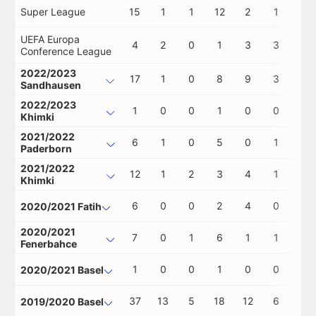
Super League
15
1
1
12
2
1
0
UEFA Europa
4
2
0
1
3
3
0
Conference League
2022/2023
17
1
0
8
9
3
0
Sandhausen
2022/2023
1
0
0
1
0
0
0
Khimki
2021/2022
6
1
0
5
0
1
0
Paderborn
2021/2022
12
1
2
3
4
1
0
Khimki
6
0
0
2
4
0
0
2020/2021 Fatih
2020/2021
7
0
1
6
1
1
0
Fenerbahce
1
0
0
1
0
0
0
2020/2021 Basel
37
13
5
18
12
6
1
2019/2020 Basel