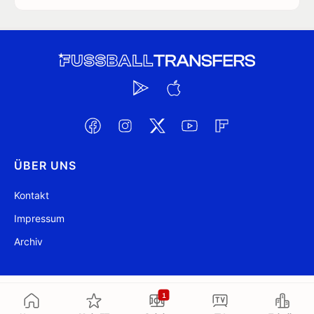
ÜBER UNS
Kontakt
Impressum
Archiv
@ FussballTransfers.com 2009-2026
Aktualisiert 10:49
1