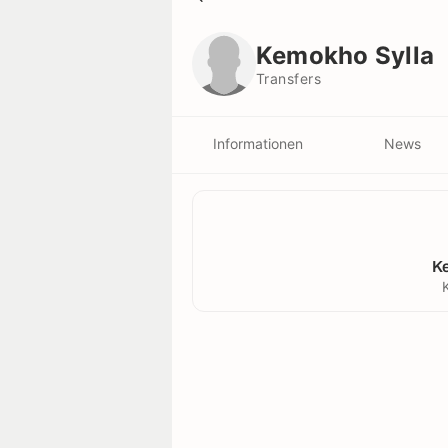
Kemokho Sylla
Transfers
Kemokho Sylla
Transfers
Informationen
News
K