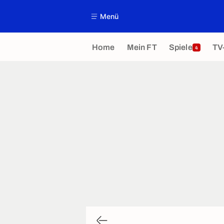
Menü
Home
Mein FT
Spiele
TV
4