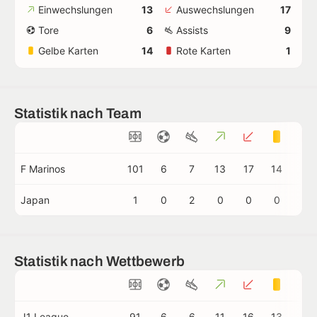
Einwechslungen
13
Auswechslungen
17
Tore
6
Assists
9
Gelbe Karten
14
Rote Karten
1
Statistik nach Team
F Marinos
101
6
7
13
17
14
1
Japan
1
0
2
0
0
0
0
Statistik nach Wettbewerb
J1 League
91
6
6
11
16
13
1