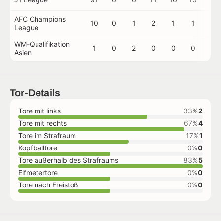
AFC Champions
10
0
1
2
1
1
0
League
WM-Qualifikation
1
0
2
0
0
0
0
Asien
Tor-Details
Tore mit links
33%
2
Tore mit rechts
67%
4
Tore im Strafraum
17%
1
Kopfballtore
0%
0
Tore außerhalb des Strafraums
83%
5
Elfmetertore
0%
0
Tore nach Freistoß
0%
0