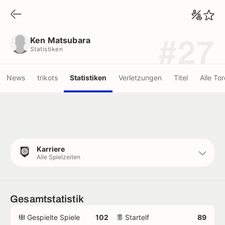
Ken Matsubara
Statistiken
Ken Matsubara
#27
Statistiken
News
trikots
Statistiken
Verletzungen
Titel
Alle Tor
Karriere
Alle Spielzeiten
Gesamtstatistik
Gespielte Spiele
102
Startelf
89