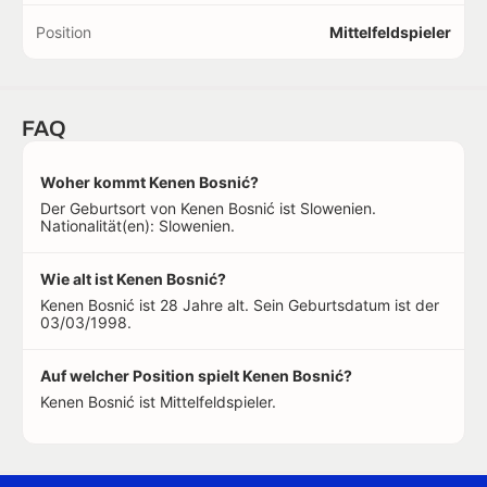
Position
Mittelfeldspieler
FAQ
Woher kommt Kenen Bosnić?
Der Geburtsort von Kenen Bosnić ist Slowenien.
Nationalität(en): Slowenien.
Wie alt ist Kenen Bosnić?
Kenen Bosnić ist 28 Jahre alt. Sein Geburtsdatum ist der
03/03/1998.
Auf welcher Position spielt Kenen Bosnić?
Kenen Bosnić ist Mittelfeldspieler.