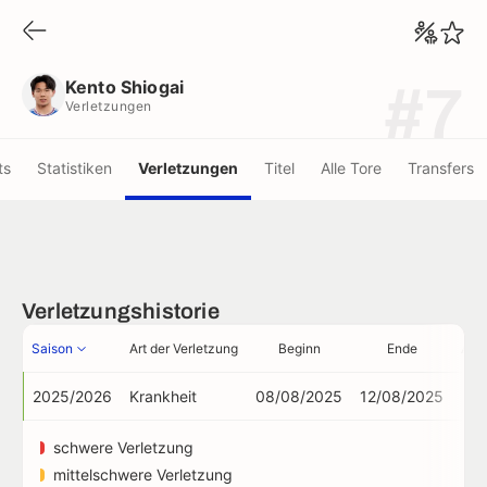
Kento Shiogai
Verletzungen
Kento Shiogai
#7
Verletzungen
ts
Statistiken
Verletzungen
Titel
Alle Tore
Transfers
Verletzungshistorie
Saison
Art der Verletzung
Beginn
Ende
Ausf
2025/2026
Krankheit
08/08/2025
12/08/2025
schwere Verletzung
mittelschwere Verletzung