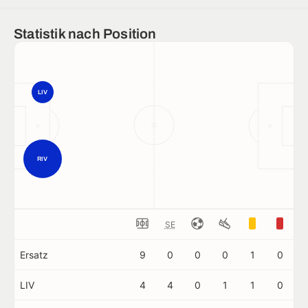
Statistik nach Position
LIV
RIV
SE
Ersatz
9
0
0
0
1
0
LIV
4
4
0
1
1
0