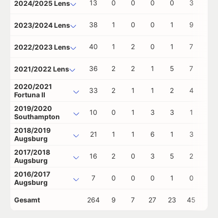
13
0
0
0
0
3
0
2024/2025 Lens
38
1
0
0
1
9
0
2023/2024 Lens
40
1
2
0
1
7
1
2022/2023 Lens
36
2
2
1
5
7
2
2021/2022 Lens
2020/2021
33
2
1
1
2
4
1
Fortuna II
2019/2020
10
0
1
3
3
1
1
Southampton
2018/2019
21
1
1
6
1
3
0
Augsburg
2017/2018
16
2
0
3
5
2
0
Augsburg
2016/2017
7
0
0
0
1
0
0
Augsburg
Gesamt
264
9
7
27
23
45
5