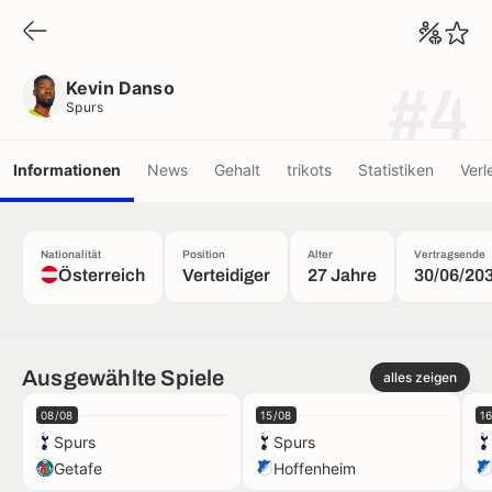
Kevin Danso
Spurs
Kevin Danso
#4
Spurs
Informationen
News
Gehalt
trikots
Statistiken
Verl
Nationalität
Position
Alter
Vertragsende
Österreich
Verteidiger
27 Jahre
30/06/20
Ausgewählte Spiele
alles zeigen
08/08
15/08
1
Spurs
Spurs
Getafe
Hoffenheim