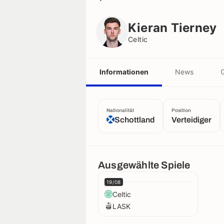
Kieran Tierney
Celtic
Kieran Tierney
Celtic
Informationen
News
G
Nationalität
Position
Schottland
Verteidiger
Ausgewählte Spiele
19/08
Celtic
LASK