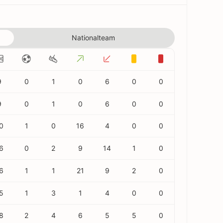
Nationalteam
9
0
1
0
6
0
0
9
0
1
0
6
0
0
0
1
0
16
4
0
0
6
0
2
9
14
1
0
6
1
1
21
9
2
0
5
1
3
1
4
0
0
8
2
4
6
5
5
0