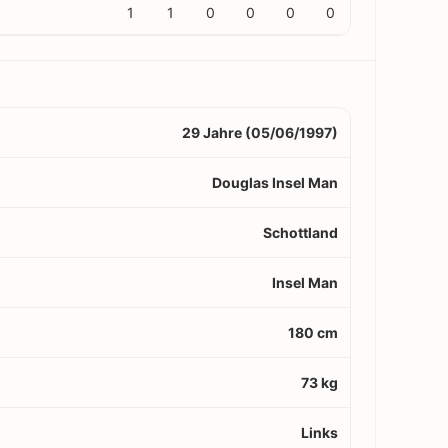
1
1
0
0
0
0
29 Jahre (05/06/1997)
Douglas Insel Man
Schottland
Insel Man
180 cm
73 kg
Links