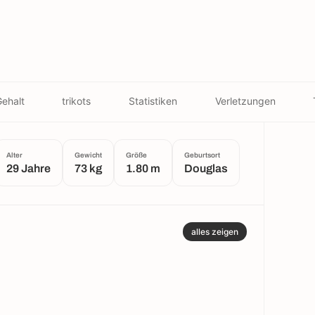
ehalt
trikots
Statistiken
Verletzungen
Alter
Gewicht
Größe
Geburtsort
29 Jahre
73 kg
1.80 m
Douglas
alles zeigen