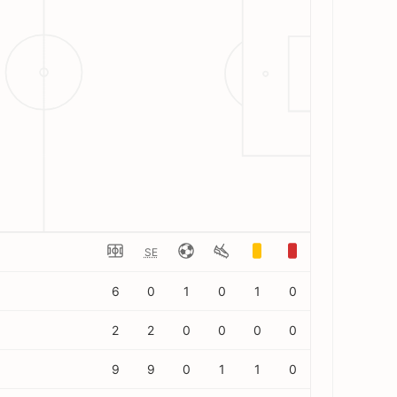
SE
6
0
1
0
1
0
2
2
0
0
0
0
9
9
0
1
1
0