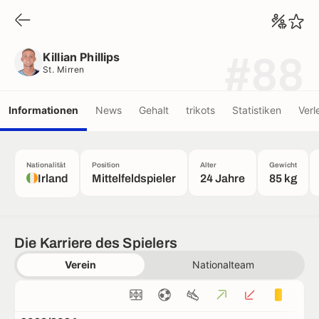
Killian Phillips
St. Mirren
Killian Phillips
#88
St. Mirren
Informationen
News
Gehalt
trikots
Statistiken
Verl
Nationalität
Position
Alter
Gewicht
Irland
Mittelfeldspieler
24 Jahre
85 kg
Die Karriere des Spielers
Verein
Nationalteam