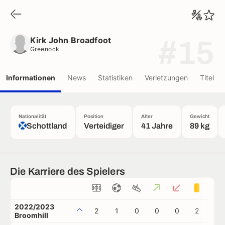
Kirk John Broadfoot
Greenock
Kirk John Broadfoot
#15
Greenock
Informationen
News
Statistiken
Verletzungen
Titel
Nationalität
Position
Alter
Gewicht
Schottland
Verteidiger
41 Jahre
89 kg
Die Karriere des Spielers
2022/2023
2
1
0
0
0
2
0
Broomhill