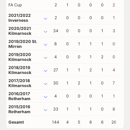
FA Cup
2
1
0
0
0
2
0
2021/2022
2
0
0
0
0
1
0
Inverness
2020/2021
34
0
0
0
1
3
0
Kilmarnock
2019/2020 St.
8
0
1
1
1
0
0
Mirren
2019/2020
4
0
0
1
2
0
0
Kilmarnock
2018/2019
27
1
1
2
1
4
2
Kilmarnock
2017/2018
30
1
2
1
0
7
1
Kilmarnock
2016/2017
4
0
0
0
1
1
0
Rotherham
2015/2016
33
1
1
1
0
8
0
Rotherham
Gesamt
144
4
5
6
6
26
3