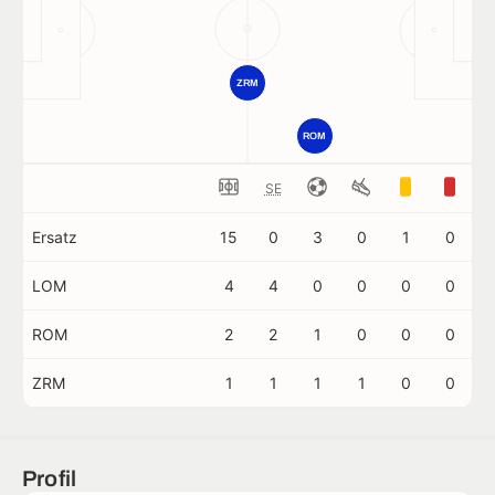
ZRM
ROM
SE
Ersatz
15
0
3
0
1
0
LOM
4
4
0
0
0
0
ROM
2
2
1
0
0
0
ZRM
1
1
1
1
0
0
Profil