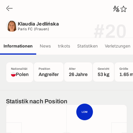
Klaudia Jedlińska
Paris FC (frauen)
Klaudia Jedlińska
#20
Paris FC (frauen)
Informationen
News
trikots
Statistiken
Verletzungen
Nationalität
Position
Alter
Gewicht
Größe
Polen
Angreifer
26 Jahre
53 kg
1.65 
Statistik nach Position
LOM