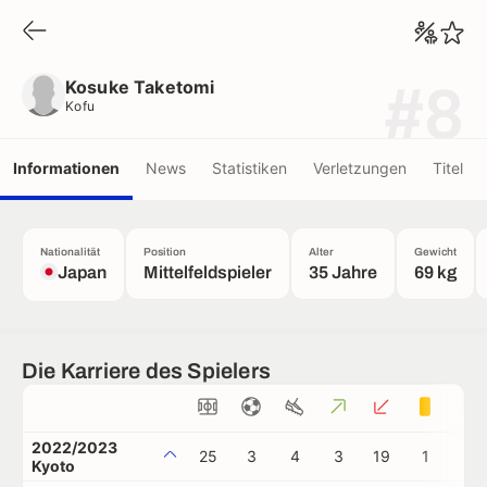
Kosuke Taketomi
Kofu
Kosuke Taketomi
#8
Kofu
Informationen
News
Statistiken
Verletzungen
Titel
Nationalität
Position
Alter
Gewicht
Japan
Mittelfeldspieler
35 Jahre
69 kg
Die Karriere des Spielers
2022/2023
25
3
4
3
19
1
0
Kyoto