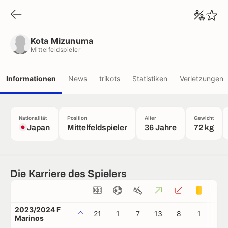
Kota Mizunuma
Mittelfeldspieler
Kota Mizunuma
Mittelfeldspieler
Informationen
News
trikots
Statistiken
Verletzungen
Nationalität
Position
Alter
Gewicht
Japan
Mittelfeldspieler
36 Jahre
72 kg
Die Karriere des Spielers
2023/2024 F
21
1
7
13
8
1
0
Marinos