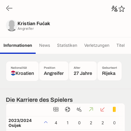
Kristian Fućak
Angreifer
Kristian Fućak
Angreifer
Informationen
News
Statistiken
Verletzungen
Titel
Nationalität
Position
Alter
Geburtsort
Kroatien
Angreifer
27 Jahre
Rijeka
Die Karriere des Spielers
2023/2024
4
1
0
2
2
0
0
Osijek