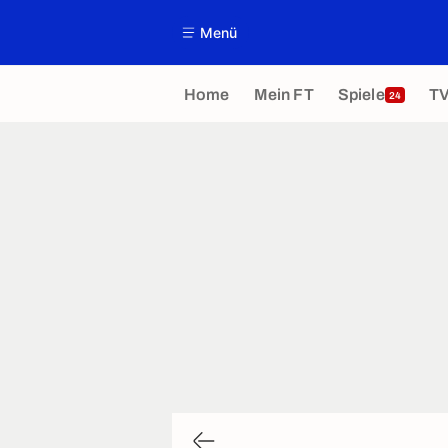
Menü
Home
Mein FT
Spiele
T
24