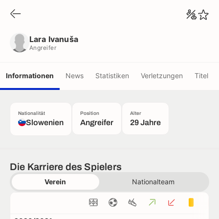
Lara Ivanuša
Angreifer
Lara Ivanuša
Angreifer
Informationen
News
Statistiken
Verletzungen
Titel
Nationalität
Position
Alter
Slowenien
Angreifer
29 Jahre
Die Karriere des Spielers
Verein
Nationalteam