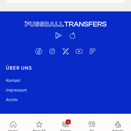
ÜBER UNS
Kontakt
Impressum
Archiv
@ FussballTransfers.com 2009-2026
Aktualisiert 00:33
2