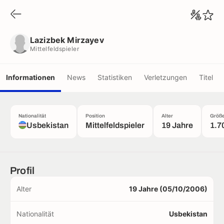
Lazizbek Mirzayev
Mittelfeldspieler
Lazizbek Mirzayev
Mittelfeldspieler
Informationen
News
Statistiken
Verletzungen
Titel
Nationalität
Position
Alter
Größ
Usbekistan
Mittelfeldspieler
19 Jahre
1.7
Profil
Alter
19 Jahre (05/10/2006)
Nationalität
Usbekistan