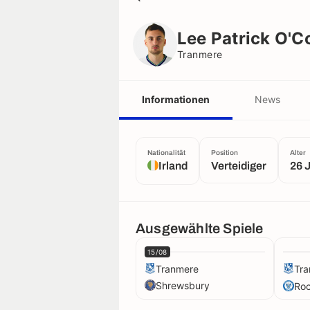
Lee Patrick O'Connor
Tranmere
Lee Patrick O'C
Tranmere
Informationen
News
Nationalität
Position
Alter
Irland
Verteidiger
26 
Ausgewählte Spiele
15/08
Tranmere
Tr
Shrewsbury
Roc