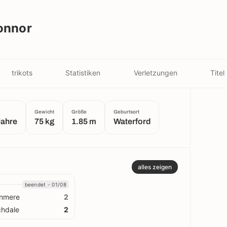
onnor
trikots
Statistiken
Verletzungen
Titel
Gewicht
Größe
Geburtsort
Jahre
75 kg
1.85 m
Waterford
alles zeigen
beendet - 01/08
anmere
2
hdale
2