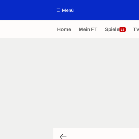
Menü
Home
Mein FT
Spiele
T
13