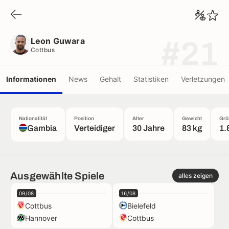
Leon Guwara
Cottbus
Leon Guwara
#21
Cottbus
Informationen
News
Gehalt
Statistiken
Verletzungen
Nationalität
Position
Alter
Gewicht
Grö
Gambia
Verteidiger
30 Jahre
83 kg
1.
Ausgewählte Spiele
alles zeigen
09/08
16/08
Cottbus
Bielefeld
Hannover
Cottbus