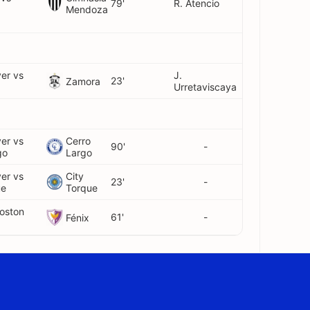
79'
R. Atencio
Mendoza
ver vs
J.
23'
Zamora
Urretaviscaya
ver vs
Cerro
90'
-
go
Largo
ver vs
City
23'
-
ue
Torque
Boston
61'
-
Fénix