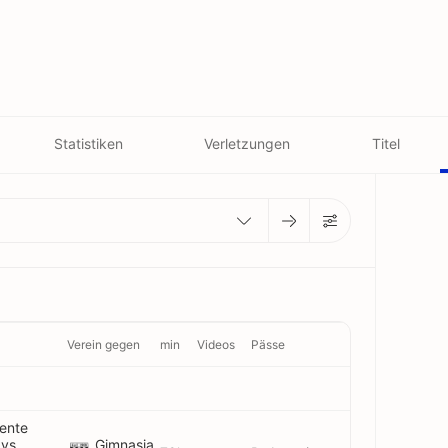
Statistiken
Verletzungen
Titel
Verein gegen
min
Videos
Pässe
ente
 vs
Gimnasia