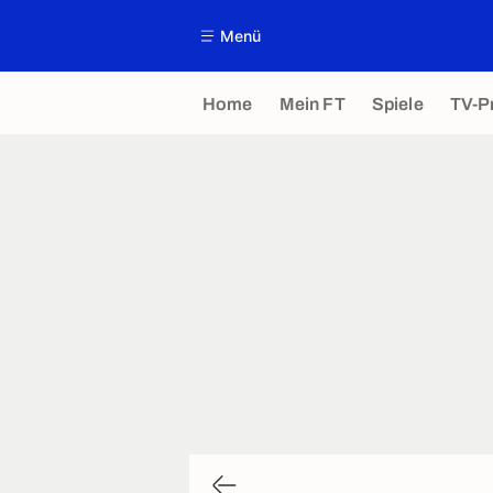
Menü
Home
Mein FT
Spiele
TV-P