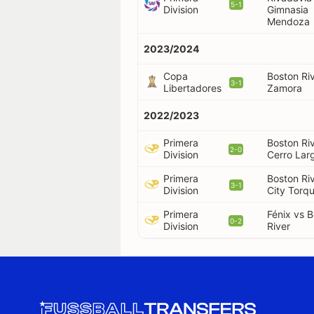
5-1
Division
Gimnasia
Mendoza
2023/2024
Copa
Boston Ri
3-1
Libertadores
Zamora
2022/2023
Primera
Boston Ri
2-0
Division
Cerro Lar
Primera
Boston Ri
3-1
Division
City Torq
Primera
Fénix vs 
0-2
Division
River