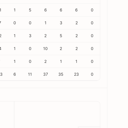
1
1
5
6
6
6
0
7
0
0
1
3
2
0
2
1
3
2
5
2
0
4
1
0
10
2
2
0
7
1
0
2
1
1
0
53
6
11
37
35
23
0