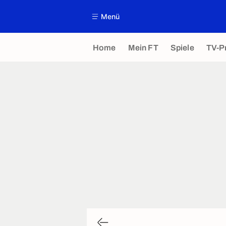
Menü
Home
Mein FT
Spiele
TV-P