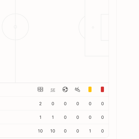
SE
2
0
0
0
0
0
1
1
0
0
0
0
10
10
0
0
1
0