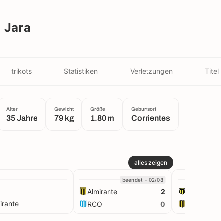
 Jara
trikots
Statistiken
Verletzungen
Titel
Alter
Gewicht
Größe
Geburtsort
35 Jahre
79 kg
1.80 m
Corrientes
alles zeigen
beendet - 02/08
Almirante
Mitre SdE
2
irante
RCO
Almirante
0