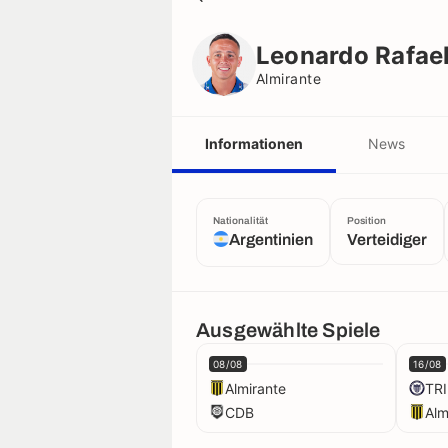
Leonardo Rafael Jara
Almirante
Leonardo Rafael
Almirante
Informationen
News
Nationalität
Position
Argentinien
Verteidiger
Ausgewählte Spiele
08/08
16/08
Almirante
TRI
CDB
Alm