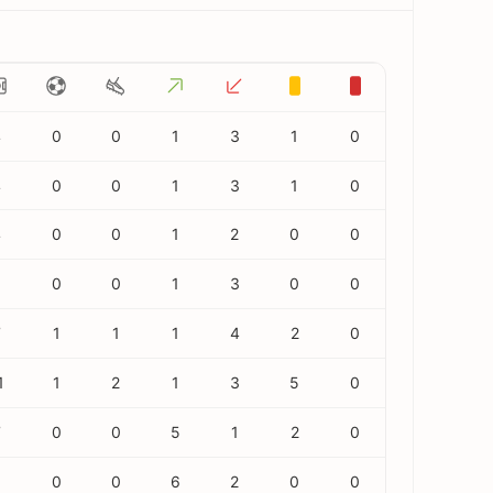
4
0
0
1
3
1
0
4
0
0
1
3
1
0
4
0
0
1
2
0
0
0
0
1
3
0
0
7
1
1
1
4
2
0
1
1
2
1
3
5
0
7
0
0
5
1
2
0
8
0
0
6
2
0
0