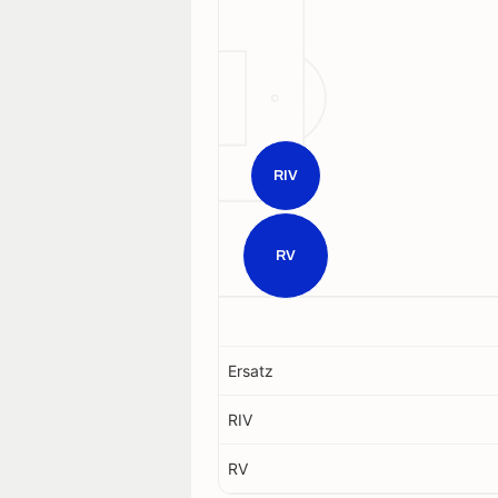
RIV
RV
Ersatz
RIV
RV