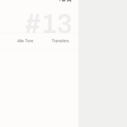
#13
Alle Tore
Transfers
beendet - 26/07
0
0