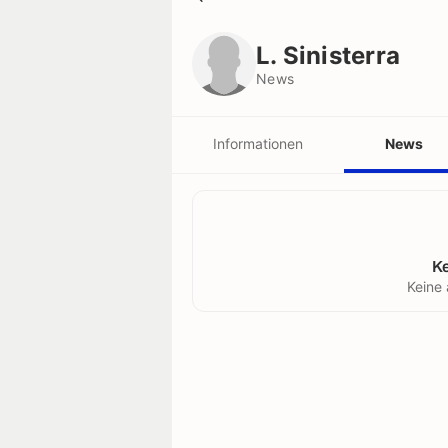
L. Sinisterra
News
L. Sinisterra
News
Informationen
News
K
Keine 