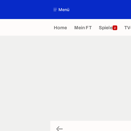
Menü
Home
Mein FT
Spiele
TV
2