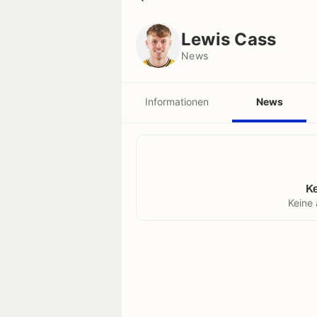
Lewis Cass
News
Lewis Cass
News
Informationen
News
K
Keine 