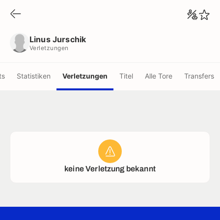
Linus Jurschik
Verletzungen
Linus Jurschik
Verletzungen
ts
Statistiken
Verletzungen
Titel
Alle Tore
Transfers
keine Verletzung bekannt