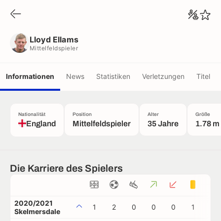
Lloyd Ellams
Mittelfeldspieler
Lloyd Ellams
Mittelfeldspieler
Informationen
News
Statistiken
Verletzungen
Titel
Nationalität
Position
Alter
Größe
England
Mittelfeldspieler
35 Jahre
1.78 m
Die Karriere des Spielers
2020/2021
1
2
0
0
0
1
0
Skelmersdale