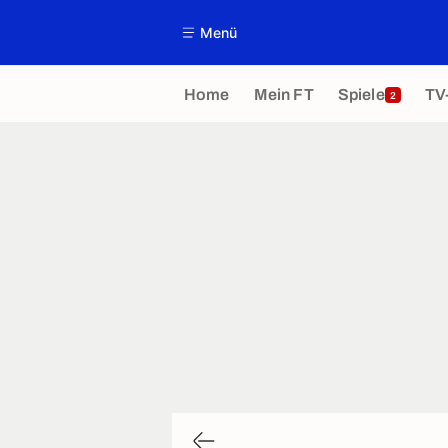
Menü
Home
Mein FT
Spiele
TV
2