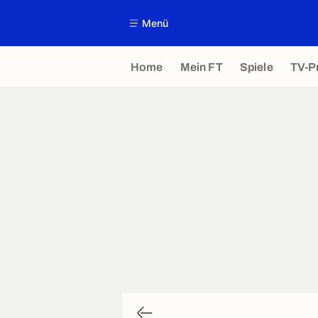
Menü
Home
Mein FT
Spiele
TV-P