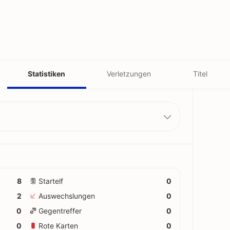
Statistiken
Verletzungen
Titel
8
Startelf
0
2
Auswechslungen
0
0
Gegentreffer
0
0
Rote Karten
0