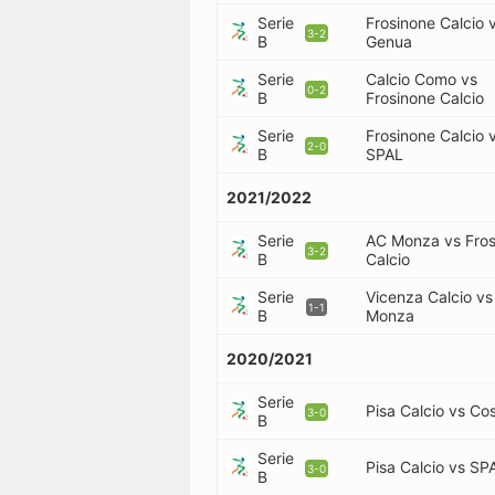
Serie
Frosinone Calcio 
3-2
B
Genua
Serie
Calcio Como vs
0-2
B
Frosinone Calcio
Serie
Frosinone Calcio 
2-0
B
SPAL
2021/2022
Serie
AC Monza vs Fros
3-2
B
Calcio
Serie
Vicenza Calcio v
1-1
B
Monza
2020/2021
Serie
Pisa Calcio vs Co
3-0
B
Serie
Pisa Calcio vs SP
3-0
B