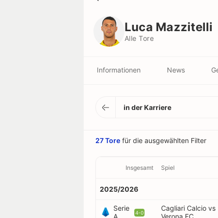
Luca Mazzitelli
Alle Tore
Luca Mazzitelli
Alle Tore
Informationen
News
Ge
in der Karriere
27 Tore
für die ausgewählten Filter
Insgesamt
Spiel
2025/2026
Serie
Cagliari Calcio vs
4-0
A
Verona FC