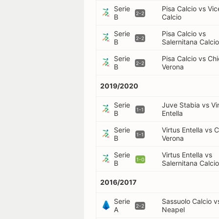
Serie
Pisa Calcio vs Vi
2-2
B
Calcio
Serie
Pisa Calcio vs
2-2
B
Salernitana Calci
Serie
Pisa Calcio vs Ch
2-2
B
Verona
2019/2020
Serie
Juve Stabia vs Vi
1-1
B
Entella
Serie
Virtus Entella vs 
1-1
B
Verona
Serie
Virtus Entella vs
1-0
B
Salernitana Calci
2016/2017
Serie
Sassuolo Calcio 
2-2
A
Neapel