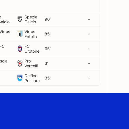
o
Spezia
90'
-
alcio
Calcio
Virtus
Virtus
85'
-
Entella
 FC
FC
35'
-
Crotone
escia
Pro
3'
-
Vercelli
Delfino
35'
-
Pescara