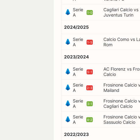
Serie
Cagliari Calcio vs
1-0
A
Juventus Turin
2024/2025
Serie
Calcio Como vs L
1-5
A
Rom
2023/2024
Serie
AC Florenz vs Fro
5-1
A
Calcio
Serie
Frosinone Calcio 
2-3
A
Mailand
Serie
Frosinone Calcio 
3-1
A
Cagliari Calcio
Serie
Frosinone Calcio 
4-2
A
Sassuolo Calcio
2022/2023