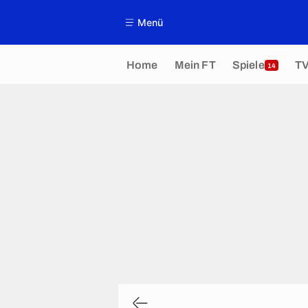
Menü
Home
Mein FT
Spiele
T
14