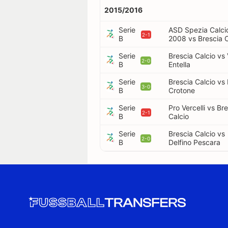
2015/2016
Serie
ASD Spezia Calci
2-1
B
2008 vs Brescia C
Serie
Brescia Calcio vs 
2-0
B
Entella
Serie
Brescia Calcio vs
3-0
B
Crotone
Serie
Pro Vercelli vs Br
2-1
B
Calcio
Serie
Brescia Calcio vs
2-0
B
Delfino Pescara