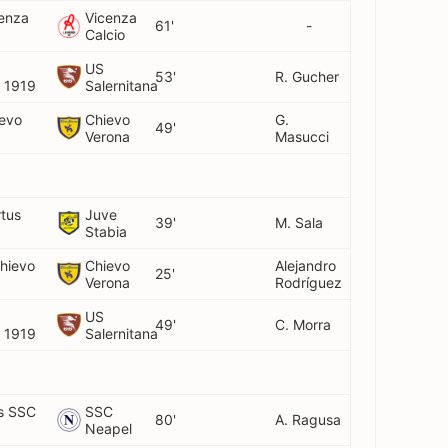
cenza
Vicenza
61'
-
Calcio
US
53'
R. Gucher
o 1919
Salernitana
ievo
Chievo
G.
49'
Verona
Masucci
rtus
Juve
39'
M. Sala
Stabia
Chievo
Chievo
Alejandro
25'
Verona
Rodríguez
US
49'
C. Morra
o 1919
Salernitana
vs SSC
SSC
80'
A. Ragusa
Neapel