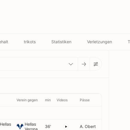
halt
trikots
Statistiken
Verletzungen
T
Verein gegen
min
Videos
Pässe
 Hellas
Hellas
36'
A. Obert
Verona