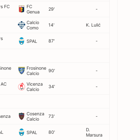
vs FC
FC
29'
-
Genua
Calcio
14'
K. Lulić
Como
vs
87'
-
SPAL
inone
Frosinone
90'
-
Calcio
s AC
Vicenza
34'
-
Calcio
Cosenza
senza
73'
-
Calcio
D.
AL
80'
SPAL
Marsura