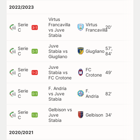
2022/2023
Virtus
Serie
Francavilla
Virtus
20'
3-1
C
vs Juve
Francavilla
Stabia
Juve
Serie
57',
Giugliano
Stabia vs
2-1
C
84'
Giugliano
Juve
Serie
FC
Stabia vs
49'
1-2
C
Crotone
FC Crotone
F. Andria
Serie
F.
vs Juve
82'
0-1
C
Andria
Stabia
Gelbison vs
Serie
Gelbison
Juve
34'
1-3
C
Stabia
2020/2021