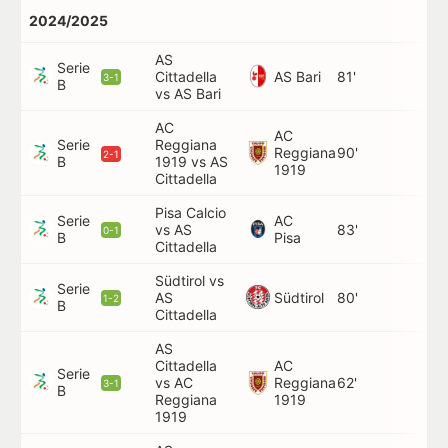
2024/2025
AS
Serie
AS Bari
Cittadella
81'
S.
3-1
B
vs AS Bari
AC
AC
Serie
Reggiana
Reggiana
90'
N.
2-1
B
1919 vs AS
1919
Cittadella
Pisa Calcio
Serie
AC
vs AS
83'
S.
0-1
B
Pisa
Cittadella
Südtirol vs
Serie
E.
Südtirol
AS
80'
1-2
B
Ma
Cittadella
AS
Cittadella
AC
Serie
vs AC
Reggiana
62'
A. 
3-1
B
Reggiana
1919
1919