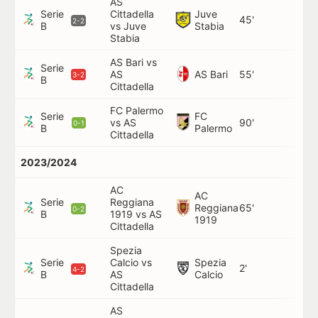
AS
Serie
Cittadella
Juve
45'
2-2
B
vs Juve
Stabia
Stabia
AS Bari vs
Serie
AS Bari
AS
55'
3-2
B
Cittadella
FC Palermo
Serie
FC
vs AS
90'
F.
0-1
B
Palermo
Cittadella
2023/2024
AC
AC
Serie
Reggiana
Reggiana
65'
A. 
0-2
B
1919 vs AS
1919
Cittadella
Spezia
Serie
Calcio vs
Spezia
2'
A. 
4-2
B
AS
Calcio
Cittadella
AS