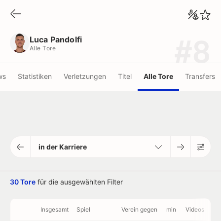
Luca Pandolfi
Alle Tore
Luca Pandolfi
#8
Alle Tore
ws
Statistiken
Verletzungen
Titel
Alle Tore
Transfers
in der Karriere
30 Tore
für die ausgewählten Filter
Insgesamt
Spiel
Verein gegen
min
Videos
Pä