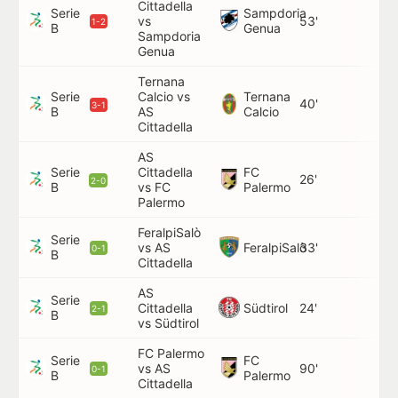
Cittadella
Serie
Sampdoria
vs
53'
S.
1-2
B
Genua
Sampdoria
Genua
Ternana
Serie
Calcio vs
Ternana
40'
F. 
3-1
B
AS
Calcio
Cittadella
AS
Serie
Cittadella
FC
26'
2-0
B
vs FC
Palermo
Palermo
FeralpiSalò
Serie
FeralpiSalò
vs AS
33'
F. 
0-1
B
Cittadella
AS
Serie
Südtirol
Cittadella
24'
C.
2-1
B
vs Südtirol
FC Palermo
Serie
FC
vs AS
90'
L.
0-1
B
Palermo
Cittadella