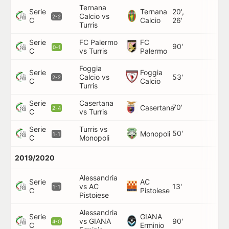
Ternana
Serie
Ternana
20',
Calcio vs
2-2
C
Calcio
26'
Turris
Serie
FC Palermo
FC
90'
0-1
C
vs Turris
Palermo
Foggia
Serie
Foggia
Calcio vs
53'
2-2
C
Calcio
Turris
Serie
Casertana
70'
Casertana
2-4
C
vs Turris
Serie
Turris vs
50'
Monopoli
1-1
C
Monopoli
2019/2020
Alessandria
Serie
AC
vs AC
13'
1-1
C
Pistoiese
Pistoiese
Alessandria
Serie
GIANA
vs GIANA
90'
4-0
C
Erminio