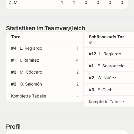
ZLM
1
1
0
0
0
0
Statistiken im Teamvergleich
Tore
Schüsse aufs Tor
/Spiel
#4
L. Regiardo
1
#12
L. Regiardo
#1
I. Ramírez
4
#1
F. Scarpeccio
#2
M. Cóccaro
2
#2
W. Núñez
#2
O. Salomón
2
#3
F. Guch
Komplette Tabelle
Komplette Tabelle
Profil