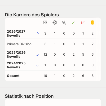
Die Karriere des Spielers
2026/2027
3
1
0
0
1
2
0
Newell's
Primera Division
3
1
0
0
1
2
0
2025/2026
12
0
0
2
5
6
1
Newell's
2024/2025
1
0
0
0
0
0
0
Newell's
Gesamt
16
1
0
2
6
8
1
Statistik nach Position