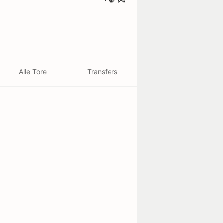
Alle Tore
Transfers
beendet - 29/07
cia
2
1