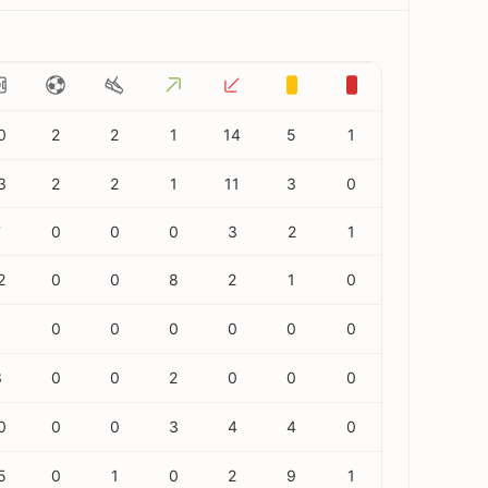
0
2
2
1
14
5
1
3
2
2
1
11
3
0
7
0
0
0
3
2
1
2
0
0
8
2
1
0
1
0
0
0
0
0
0
3
0
0
2
0
0
0
0
0
0
3
4
4
0
5
0
1
0
2
9
1