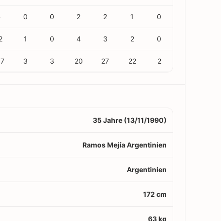
4
0
0
2
2
1
0
2
1
0
4
3
2
0
07
3
3
20
27
22
2
35 Jahre (13/11/1990)
Ramos Mejía Argentinien
Argentinien
172 cm
63 kg