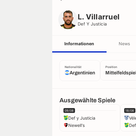
L. Villarruel
Def Y Justicia
L. Villarruel
Def Y Justicia
Informationen
News
Nationalität
Position
Argentinien
Mittelfeldspie
Ausgewählte Spiele
09/08
18/08
Def y Justicia
Vél
Newell's
Def