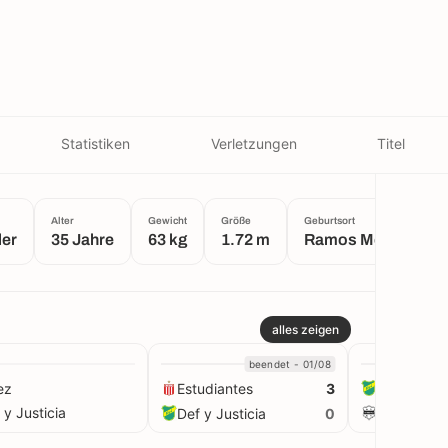
Statistiken
Verletzungen
Titel
Alter
Gewicht
Größe
Geburtsort
ler
35 Jahre
63 kg
1.72 m
Ramos Mejía
alles zeigen
beendet - 01/08
ez
Estudiantes
Def y Justi
3
 y Justicia
Def y Justicia
Riestra
0