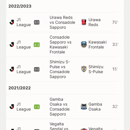
2022/2023
Urawa Reds
J1
Urawa
vs Consadole
70'
1-1
League
Reds
Sapporo
Consadole
J1
Sapporo vs
Kawasaki
33'
4-3
League
Kawasaki
Frontale
Frontale
Shimizu S-
J1
Pulse vs
Shimizu
15'
1-1
League
Consadole
S-Pulse
Sapporo
2021/2022
Gamba
J1
Osaka vs
Gamba
32'
1-5
League
Consadole
Osaka
Sapporo
Vegalta
J1
Sendai vs
Vegalta