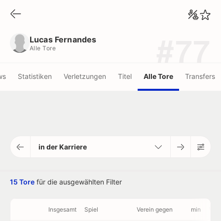
Lucas Fernandes
Alle Tore
Lucas Fernandes
#77
Alle Tore
ws
Statistiken
Verletzungen
Titel
Alle Tore
Transfers
in der Karriere
15 Tore
für die ausgewählten Filter
Insgesamt
Spiel
Verein gegen
min
Vid