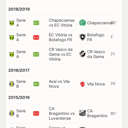
2018/2019
Serie
Chapecoense
38'
Chapecoense
0-1
A
vs EC Vitória
Serie
EC Vitória vs
Botafogo
1'
3-4
A
Botafogo FR
FR
CR Vasco da
Serie
CR Vasco
Gama vs EC
71'
2-3
A
da Gama
Vitória
2016/2017
Serie
Avaí vs Vila
76'
Vila Nova
3-1
B
Nova
2015/2016
CA
Serie
CA
Bragantino vs
90'
3-2
B
Bragantino
Luverdense
Serie
Ceara vs