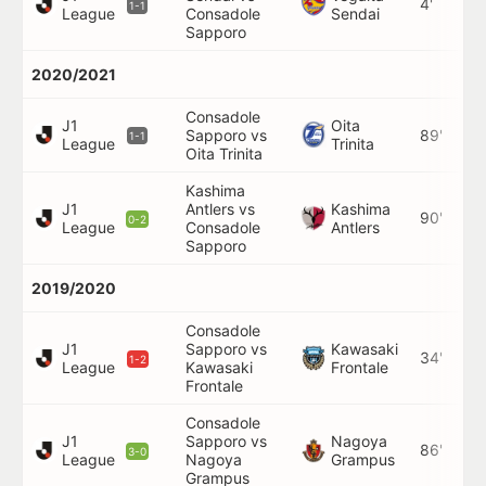
4'
1-1
League
Consadole
Sendai
Sapporo
2020/2021
Consadole
J1
Oita
Sapporo vs
89'
1-1
League
Trinita
Oita Trinita
Kashima
J1
Antlers vs
Kashima
90'
0-2
League
Consadole
Antlers
Sapporo
2019/2020
Consadole
J1
Sapporo vs
Kawasaki
34'
1-2
League
Kawasaki
Frontale
Frontale
Consadole
J1
Sapporo vs
Nagoya
86'
3-0
League
Nagoya
Grampus
Grampus